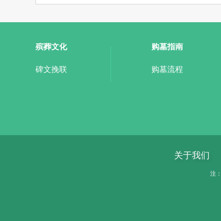
殡葬文化
购墓指南
碑文挽联
购墓流程
关于我们
注：