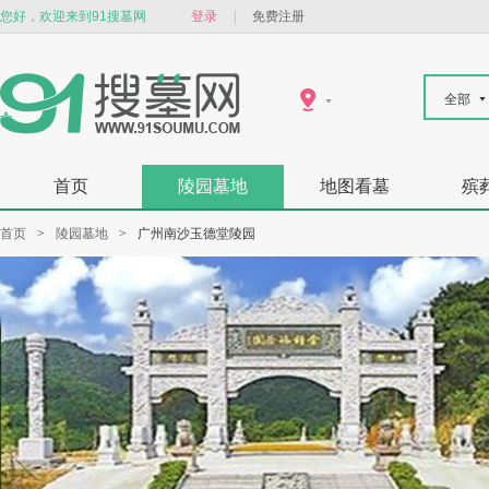
您好，欢迎来到91搜墓网
登录
|
免费注册
全部
首页
陵园墓地
地图看墓
殡
首页
>
陵园墓地
>
广州南沙玉德堂陵园