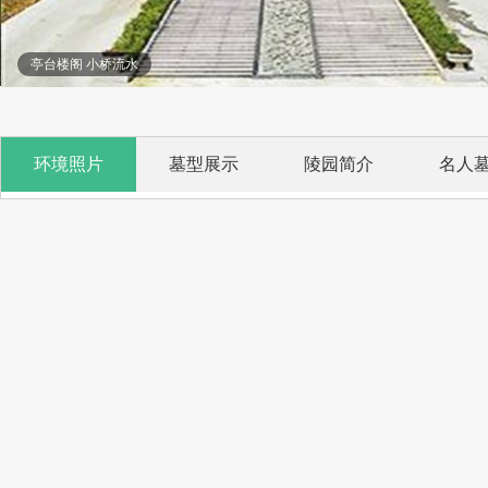
亭台楼阁 小桥流水
环境照片
墓型展示
陵园简介
名人